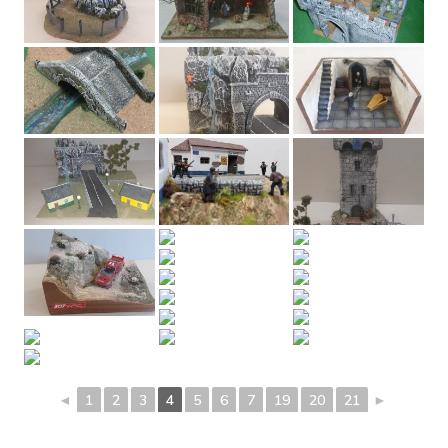
◄
1
2
3
4
5
6
7
19
20
21
►