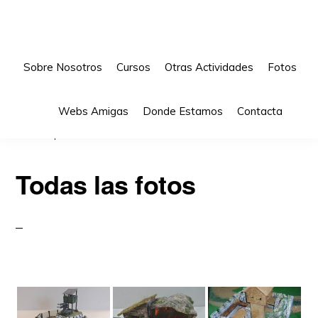
Saltar
Skip
Saltar
Main
a
to
a
navigation
la
content
la
navegación
barra
Sobre Nosotros
Cursos
Otras Actividades
Fotos
principal
lateral
principal
Sho
Webs Amigas
Donde Estamos
Contacta
Sea
Estás aquí:
Inicio
/
Todas las fotos
Todas las fotos