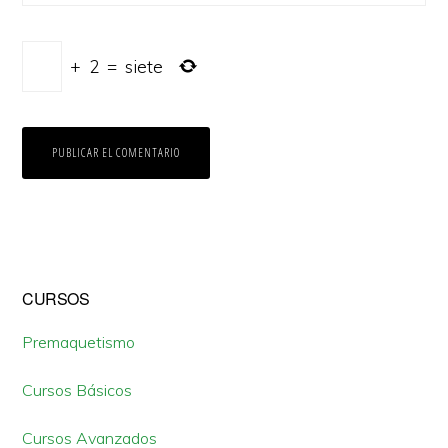
+
2
=
siete
Barra
CURSOS
lateral
Premaquetismo
primaria
Cursos Básicos
Cursos Avanzados