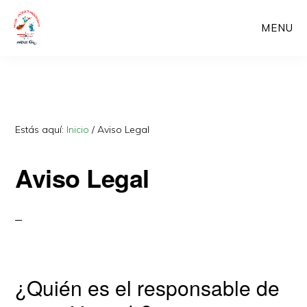
Skip
Saltar
Main
to
a
MENU
navigation
content
la
barra
lateral
principal
Estás aquí:
Inicio
/
Aviso Legal
Aviso Legal
¿Quién es el responsable de