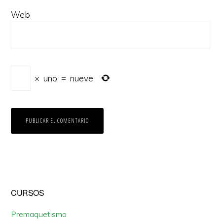
Web
×
uno
=
nueve
Barra
CURSOS
lateral
Premaquetismo