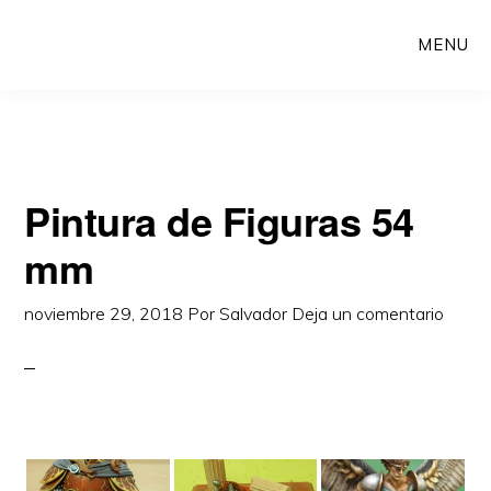
Skip
Saltar
Main
to
a
MENU
navigation
content
la
barra
lateral
principal
Pintura de Figuras 54
mm
noviembre 29, 2018
Por
Salvador
Deja un comentario