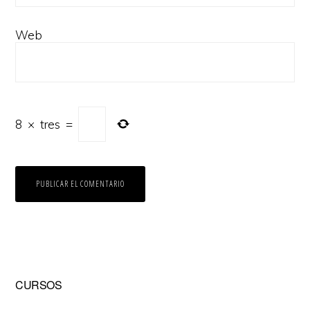
Web
8
×
tres
=
Barra
CURSOS